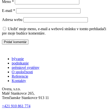
Meno
*
E-mail
*
Adresa webu
Uložiť moje meno, e-mail a webovú stránku v tomto prehliadači
pre moje budúce komentáre.
bývanie
podnikanie
prémiové systémy
O spoločnosti
Referencie
Kontakty
Overa, s.r.o.
Malé Stankovce 265,
Trenčianske Stankovce 913 11
+421 910 861 774