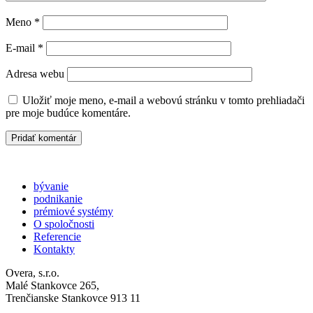
Meno
*
E-mail
*
Adresa webu
Uložiť moje meno, e-mail a webovú stránku v tomto prehliadači
pre moje budúce komentáre.
bývanie
podnikanie
prémiové systémy
O spoločnosti
Referencie
Kontakty
Overa, s.r.o.
Malé Stankovce 265,
Trenčianske Stankovce 913 11