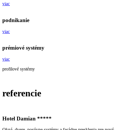
viac
podnikanie
viac
prémiové systémy
viac
profilové systémy
referencie
Hotel Damian *****
Okná, dvere, posúvne systémy a fasádne presklenia pre nový