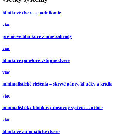
hliníkové dvere – podnikanie
viac
prémiové hliníkové zimné záhrady
viac
hliníkové panelové vstupné dvere
viac
minimalistické riešenia – skryté pánty, kľučky a krídla
viac
minimalistický hliníkový posuvný systém – artline
viac
hliníkové automatické dvere