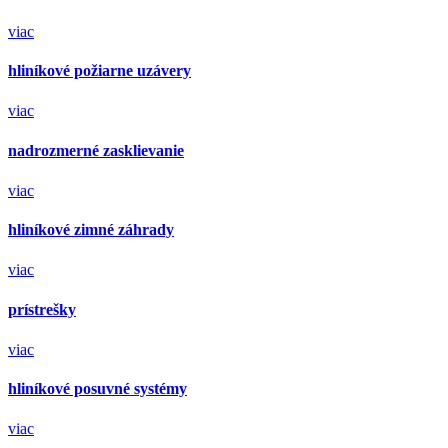
viac
hliníkové požiarne uzávery
viac
nadrozmerné zasklievanie
viac
hliníkové zimné záhrady
viac
prístrešky
viac
hliníkové posuvné systémy
viac