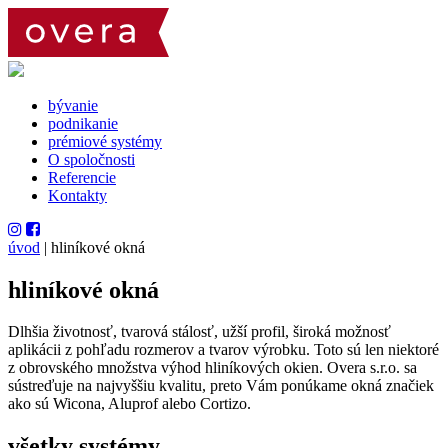
bývanie
podnikanie
prémiové systémy
O spoločnosti
Referencie
Kontakty
úvod
|
hliníkové okná
hliníkové okná
Dlhšia životnosť, tvarová stálosť, užší profil, široká možnosť
aplikácii z pohľadu rozmerov a tvarov výrobku. Toto sú len niektoré
z obrovského množstva výhod hliníkových okien. Overa s.r.o. sa
sústreďuje na najvyššiu kvalitu, preto Vám ponúkame okná značiek
ako sú Wicona, Aluprof alebo Cortizo.
všetky systémy