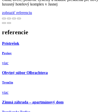
luxusný hotelový komplex v Jasnej
zobraziť referenciu
referencie
Prístrešok
Prešov
viac
Obytný súbor Olbrachtova
Trenčín
viac
Zimná záhrada – apartmánový dom
Trenčianske Teplice