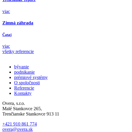
viac
Zimná záhrada
Čataj
viac
všetky referencie
bývanie
podnikanie
prémiové systémy
O spoločnosti
Referencie
Kontakty
Overa, s.r.o.
Malé Stankovce 265,
Trenčianske Stankovce 913 11
+421 910 861 774
overa@overa.sk