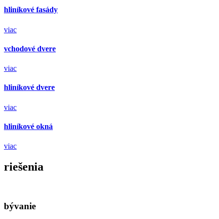
hliníkové fasády
viac
vchodové dvere
viac
hliníkové dvere
viac
hliníkové okná
viac
riešenia
bývanie