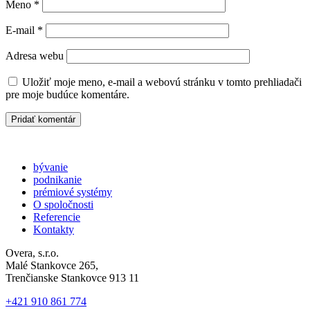
Meno
*
E-mail
*
Adresa webu
Uložiť moje meno, e-mail a webovú stránku v tomto prehliadači
pre moje budúce komentáre.
bývanie
podnikanie
prémiové systémy
O spoločnosti
Referencie
Kontakty
Overa, s.r.o.
Malé Stankovce 265,
Trenčianske Stankovce 913 11
+421 910 861 774