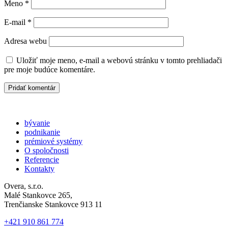
Meno
*
E-mail
*
Adresa webu
Uložiť moje meno, e-mail a webovú stránku v tomto prehliadači
pre moje budúce komentáre.
bývanie
podnikanie
prémiové systémy
O spoločnosti
Referencie
Kontakty
Overa, s.r.o.
Malé Stankovce 265,
Trenčianske Stankovce 913 11
+421 910 861 774